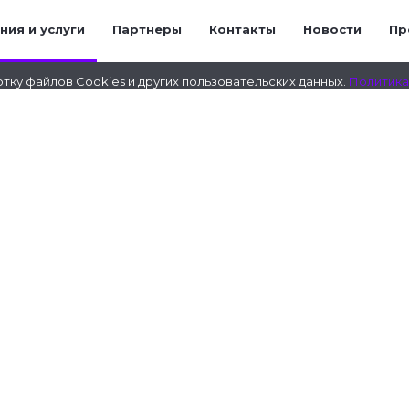
ния и услуги
Партнеры
Контакты
Новости
Пр
Адрес: Москва, Милашенкова ул., д. 4А, корп. 1
Телефон:
+7 (495) 107-99-07
/ e-mail:
info@voice-link.ru
тку файлов Cookies и других пользовательских данных.
Политика