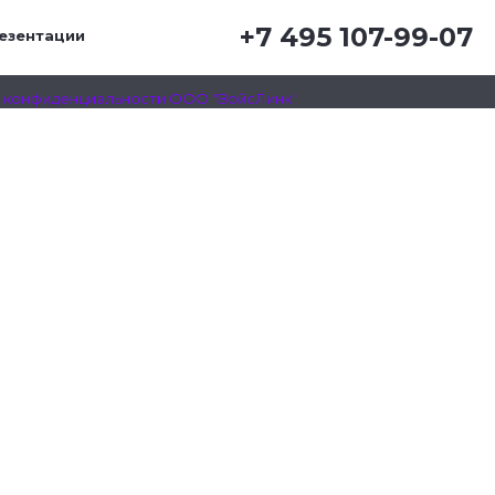
+7 495 107-99-07
езентации
RU
EN
© 2008-2026 ООО "ВойсЛинк"
 конфиденциальности ООО "ВойсЛинк"