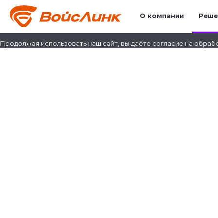
Элемент не найден!
О компании
Реше
— российский системный интегратор
Продолжая использовать наш сайт, вы даёте согласие на обрабо