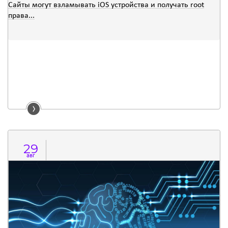
Сайты могут взламывать iOS устройства и получать root
права...
29
авг