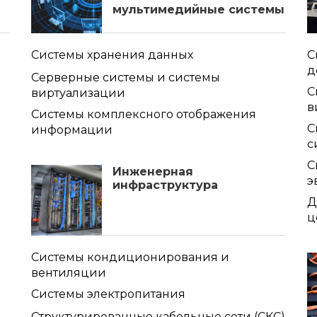
мультимедийные системы
Системы хранения данных
С
д
Серверные системы и системы
С
виртуализации
в
Системы комплексного отображения
С
информации
с
С
Инженерная
э
инфраструктура
Д
ц
Системы кондиционирования и
вентиляции
Системы электропитания
Структурированные кабельные сети (СКС)