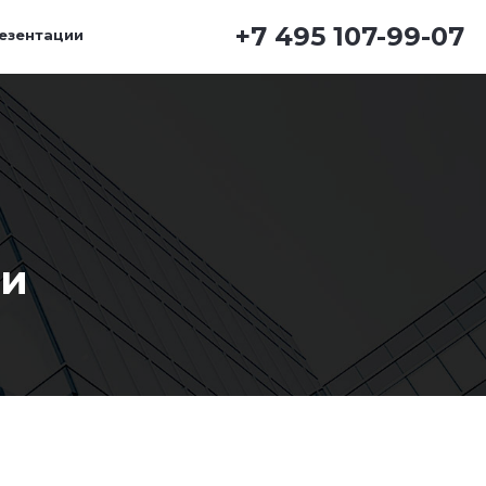
+7 495 107-99-07
езентации
 и