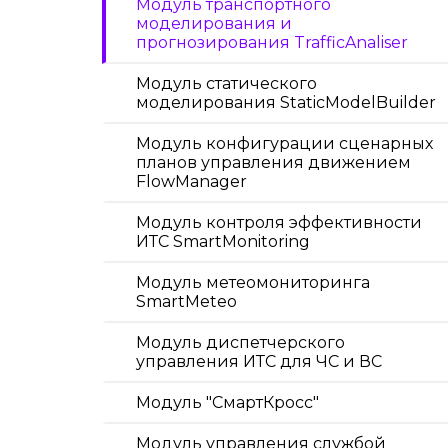
Модуль транспортного
моделирования и
прогнозирования TrafficAnaliser
Модуль статического
моделирования StaticModelBuilder
Модуль конфигурации сценарных
планов управления движением
FlowManager
Модуль контроля эффективности
ИТС SmartMonitoring
Модуль метеомониторинга
SmartMeteo
Модуль диспетчерского
управления ИТС для ЧС и ВС
Модуль "СмартКросс"
Модуль управления службой