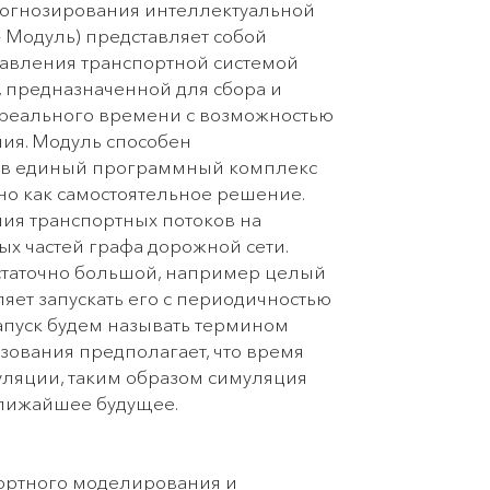
рогнозирования интеллектуальной
 – Модуль) представляет собой
авления транспортной системой
 предназначенной для сбора и
 реального времени с возможностью
ия. Модуль способен
й в единый программный комплекс
но как самостоятельное решение.
я транспортных потоков на
х частей графа дорожной сети.
статочно большой, например целый
яет запускать его с периодичностью
запуск будем называть термином
зования предполагает, что время
уляции, таким образом симуляция
ближайшее будущее.
ортного моделирования и